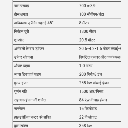
जल प्रवाह
700 m3/h
ठोस क्षमता
100 सीबीएम/घंटा
अधिकतम ड्रेगिंग गहराई 45°
8 मीटर
निर्वहन दूरी
1300 मीटर
एलओए
20.5 मीटर
असेंबली के बाद ड्रेजर
20.5*4.2*1.5 मीटर लंबाई
*
चौड़ा
ड्रेगर संरचना
विघटित प्रकार और कार्यस्थल में इ
औसत बहाव
1.0 मीटर
व्यास डिस्चार्ज पाइप
200 मिमी/8 इंच
मुख्य इंजन
258 kw वीचाई इंजन
घूर्णन गति
1500 आर/मिनट
सहायक इंजन की शक्ति
84 kw वीचाई इंजन
जनरेटर
16 किलोवाट
हाइड्रोलिक कटर की शक्ति
22 किलोवाट
कुल शक्ति
358 kw