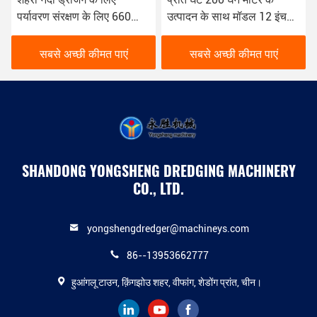
पर्यावरण संरक्षण के लिए 660
उत्पादन के साथ मॉडल 12 इंच
किलोवाट 8 इंच का छोटा ड्रेजर
पाइप काटने सक्शन ड्रेजर
सबसे अच्छी कीमत पाएं
सबसे अच्छी कीमत पाएं
SHANDONG YONGSHENG DREDGING MACHINERY
CO., LTD.
yongshengdredger@machineys.com
86--13953662777
हुआंगलू टाउन, क़िंगझोउ शहर, वीफांग, शेडोंग प्रांत, चीन।