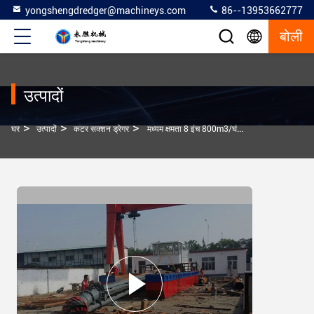
yongshengdredger@machineys.com
86--13953662777
बोली
उत्पादों
>
>
>
घर
उत्पादों
कटर सक्शन ड्रेगर
मध्यम क्षमता 8 इंच 800m3/घंटा कटर सक्शन ड्रेजर ड्रेजिंग उपकरण/नदी रेत खनन के लिए