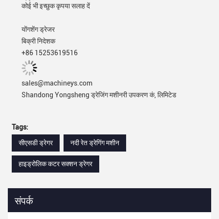
कोई भी इच्छुक कृपया सलाह दें
योंगशेंग ड्रेजर
बिक्री निदेशक
+86 15253619516
sales@machineys.com
Shandong Yongsheng ड्रेजिंग मशीनरी उपकरण कं, लिमिटेड
Tags:
सीएसडी ड्रेगर
नदी रेत ड्रेगिंग मशीन
हाइड्रोलिक कटर सक्शन ड्रेगर
संपर्क