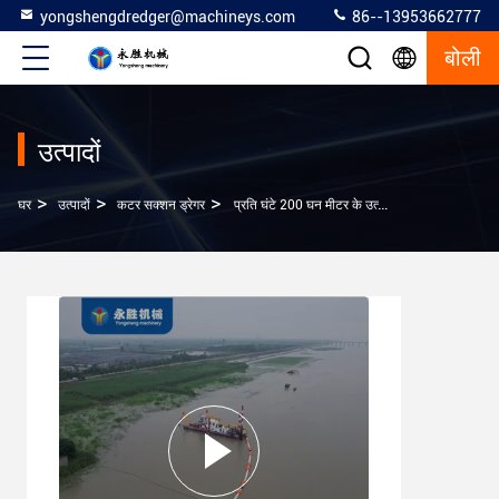
yongshengdredger@machineys.com
86--13953662777
बोली
उत्पादों
>
>
>
घर
उत्पादों
कटर सक्शन ड्रेगर
प्रति घंटे 200 घन मीटर के उत्पादन के साथ मॉडल 12 इंच पाइप काटने सक्शन ड्रेजर