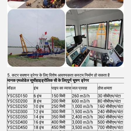
5. कटर सक्शन ड्रेगर के लिए विशेष आवश्यकता कस्टम निर्माण हो सकता है
मानक एम
ओडेल सूची
हाइड्रोलिक सी के लिए
पूर्ण चूषण ड्रेगर
मॉडल
इंच
पाइप का व्यास
जल प्रवाह
ठोस क्षमता
कुल 
YSCSD150
6 इंच
150 मिमी
260 m3/h
30 सीबीएम/घंटा
102
YSCSD200
8 इंच
200 मिमी
600 m3/h
80 सीबीएम/घंटा
213
YSCSD250
10 इंच
250 मिमी
1,000 m3/h
160 सीबीएम/घंटा
367
YSCSD300
12 इंच
300 मिमी
1,500 m3/h
240 सीबीएम/घंटा
591
YSCSD350
14 इंच
350 मिमी
2,400 m3/h
360 सीबीएम/घंटा
971
YSCSD400
16 इंच
400 मिमी
3,000 m3/h
500 सीबीएम/घंटा
1,05
YSCSD450
18 इंच
450 मिमी
3,500 m3/h
700 सीबीएम/घंटा
1,