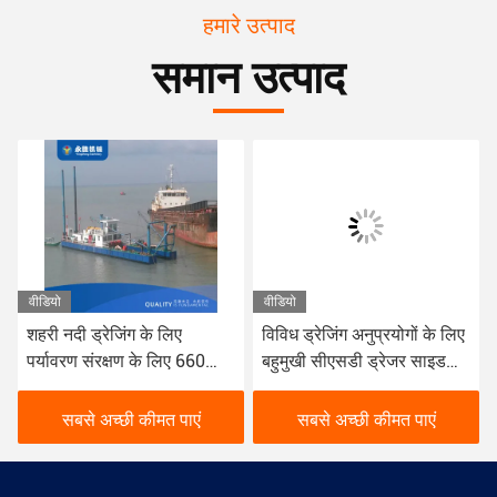
हमारे उत्पाद
समान उत्पाद
यो
वीडियो
वीडियो
ी नदी ड्रेजिंग के लिए
विविध ड्रेजिंग अनुप्रयोगों के लिए
विशेष ड
यावरण संरक्षण के लिए 660
बहुमुखी सीएसडी ड्रेजर साइड
लिए नील
ोवाट 8 इंच का छोटा ड्रेजर
प्लेट मोटाई 6 मिमी
निर्मित
सबसे अच्छी कीमत पाएं
सबसे अच्छी कीमत पाएं
सब