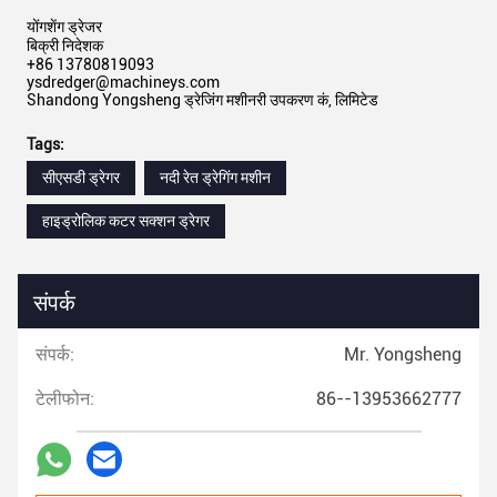
योंगशेंग ड्रेजर
बिक्री निदेशक
+86 13780819093
ysdredger@machineys.com
Shandong Yongsheng ड्रेजिंग मशीनरी उपकरण कं, लिमिटेड
Tags:
सीएसडी ड्रेगर
नदी रेत ड्रेगिंग मशीन
हाइड्रोलिक कटर सक्शन ड्रेगर
संपर्क
संपर्क:
Mr. Yongsheng
टेलीफोन:
86--13953662777