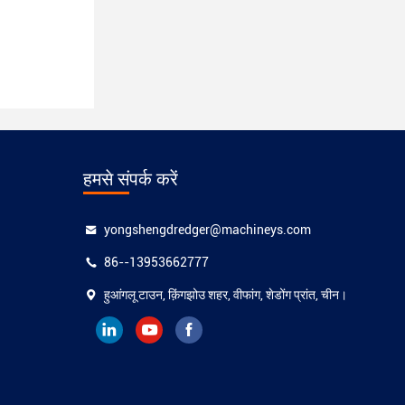
हमसे संपर्क करें
yongshengdredger@machineys.com
86--13953662777
हुआंगलू टाउन, क़िंगझोउ शहर, वीफांग, शेडोंग प्रांत, चीन।