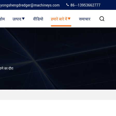
yongshengdredger@machineys.com
86--13953662777
होम
उत्पाद
वीडियो
हमारे बारे में
समाचार
 का दौरा