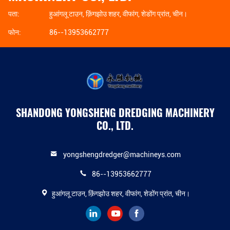
पता:
हुआंगलू टाउन, क़िंगझोउ शहर, वीफांग, शेडोंग प्रांत, चीन।
फोन:
86--13953662777
SHANDONG YONGSHENG DREDGING MACHINERY
CO., LTD.
yongshengdredger@machineys.com
86--13953662777
हुआंगलू टाउन, क़िंगझोउ शहर, वीफांग, शेडोंग प्रांत, चीन।