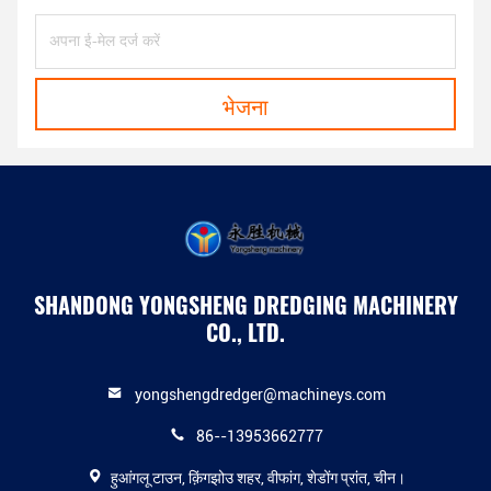
भेजना
SHANDONG YONGSHENG DREDGING MACHINERY
CO., LTD.
yongshengdredger@machineys.com
86--13953662777
हुआंगलू टाउन, क़िंगझोउ शहर, वीफांग, शेडोंग प्रांत, चीन।