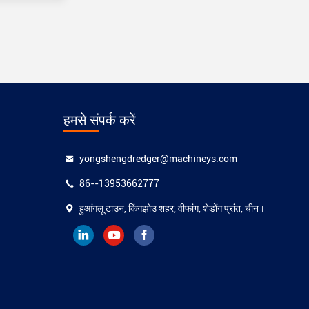
हमसे संपर्क करें
yongshengdredger@machineys.com
86--13953662777
हुआंगलू टाउन, क़िंगझोउ शहर, वीफांग, शेडोंग प्रांत, चीन।