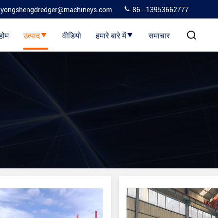
yongshengdredger@machineys.com
86--13953662777
होम
उत्पाद
वीडियो
हमारे बारे में
समाचार