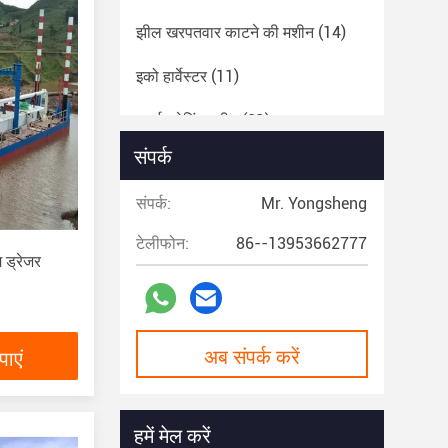
झील खरपतवार काटने की मशीन
(14)
इको हार्वेस्टर
(11)
स्वर्ण ड्रेगिंग मशीन
(21)
संपर्क
संपर्क:
Mr. Yongsheng
टेलीफोन:
86--13953662777
म ड्रेजर
अब संपर्क करें
ाएं
हमें मेल करें