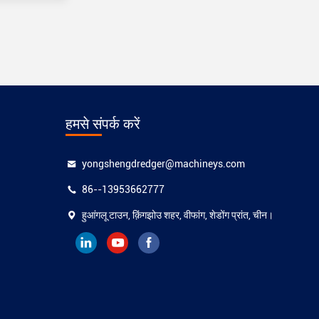
हमसे संपर्क करें
yongshengdredger@machineys.com
86--13953662777
हुआंगलू टाउन, क़िंगझोउ शहर, वीफांग, शेडोंग प्रांत, चीन।