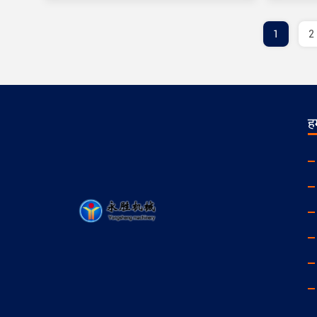
1
2
हम