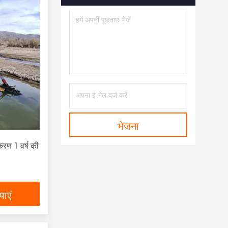
भेजना
रण 1 वर्ष की
ाएं