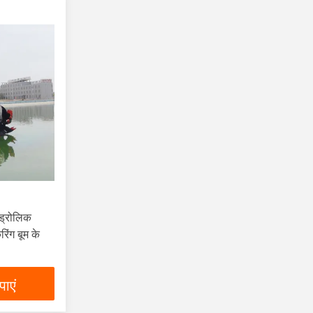
इड्रोलिक
िंग बूम के
ाएं