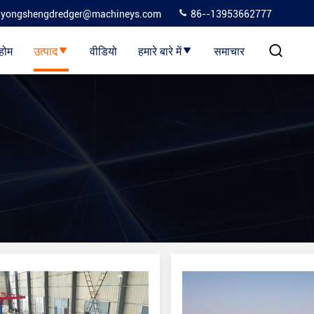
yongshengdredger@machineys.com
86--13953662777
होम
उत्पाद
वीडियो
हमारे बारे में
समाचार