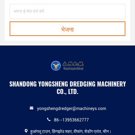
भेजना
SHANDONG YONGSHENG DREDGING MACHINERY
CO., LTD.
yongshengdredger@machineys.com
86--13953662777
हुआंगलू टाउन, क़िंगझोउ शहर, वीफांग, शेडोंग प्रांत, चीन।