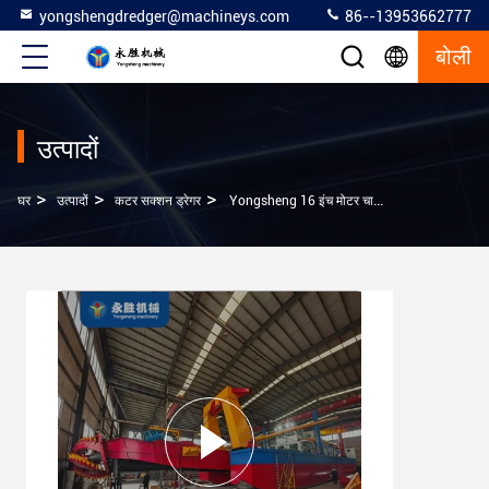
yongshengdredger@machineys.com
86--13953662777
बोली
उत्पादों
>
>
>
घर
उत्पादों
कटर सक्शन ड्रेगर
Yongsheng 16 इंच मोटर चालित कटर सक्शन ड्रेजर नई ऊर्जा अधिक ऊर्जा कुशल है