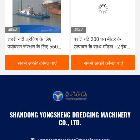
वीडियो
वीडियो
प्रति घंटे 200 घन मीटर के
विविध ड्रेजिंग अनुप्रयोगों के लिए
उत्पादन के साथ मॉडल 12 इंच
बहुमुखी सीएसडी ड्रेजर साइड
पाइप काटने सक्शन ड्रेजर
प्लेट मोटाई 6 मिमी
सबसे अच्छी कीमत पाएं
सबसे अच्छी कीमत पाएं
SHANDONG YONGSHENG DREDGING MACHINERY
CO., LTD.