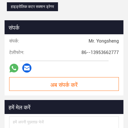
हाइड्रोलिक कटर सक्शन ड्रेगर
संपर्क
संपर्क:
Mr. Yongsheng
टेलीफोन:
86--13953662777
अब संपर्क करें
हमें मेल करें