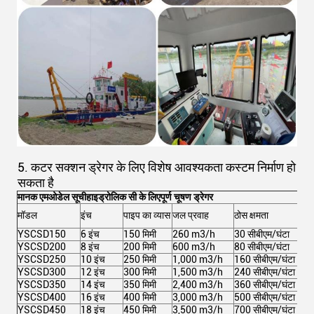
5. कटर सक्शन ड्रेगर के लिए विशेष आवश्यकता कस्टम निर्माण हो
सकता है
मानक एम
ओडेल सूची
हाइड्रोलिक सी के लिए
पूर्ण चूषण ड्रेगर
मॉडल
इंच
पाइप का व्यास
जल प्रवाह
ठोस क्षमता
कुल 
YSCSD150
6 इंच
150 मिमी
260 m3/h
30 सीबीएम/घंटा
102
YSCSD200
8 इंच
200 मिमी
600 m3/h
80 सीबीएम/घंटा
213
YSCSD250
10 इंच
250 मिमी
1,000 m3/h
160 सीबीएम/घंटा
367
YSCSD300
12 इंच
300 मिमी
1,500 m3/h
240 सीबीएम/घंटा
591
YSCSD350
14 इंच
350 मिमी
2,400 m3/h
360 सीबीएम/घंटा
971
YSCSD400
16 इंच
400 मिमी
3,000 m3/h
500 सीबीएम/घंटा
1,05
YSCSD450
18 इंच
450 मिमी
3,500 m3/h
700 सीबीएम/घंटा
1,