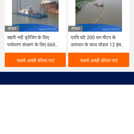
वीडियो
वीडियो
प्रति घंटे 200 घन मीटर के
विविध ड्रेजिंग अनुप्रयोगों के लिए
उत्पादन के साथ मॉडल 12 इंच
बहुमुखी सीएसडी ड्रेजर साइड
पाइप काटने सक्शन ड्रेजर
प्लेट मोटाई 6 मिमी
सबसे अच्छी कीमत पाएं
सबसे अच्छी कीमत पाएं
SHANDONG YONGSHENG DREDGING MACHINERY
CO., LTD.