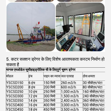
5. कटर सक्शन ड्रेगर के लिए विशेष आवश्यकता कस्टम निर्माण हो
सकता है
मानक एम
ओडेल सूची
हाइड्रोलिक सी के लिए
पूर्ण चूषण ड्रेगर
मॉडल
इंच
पाइप का व्यास
जल प्रवाह
ठोस क्षमता
कुल 
YSCSD150
6 इंच
150 मिमी
260 m3/h
30 सीबीएम/घंटा
102
YSCSD200
8 इंच
200 मिमी
600 m3/h
80 सीबीएम/घंटा
213
YSCSD250
10 इंच
250 मिमी
1,000 m3/h
160 सीबीएम/घंटा
367
YSCSD300
12 इंच
300 मिमी
1,500 m3/h
240 सीबीएम/घंटा
591
YSCSD350
14 इंच
350 मिमी
2,400 m3/h
360 सीबीएम/घंटा
971
YSCSD400
16 इंच
400 मिमी
3,000 m3/h
500 सीबीएम/घंटा
1,05
YSCSD450
18 इंच
450 मिमी
3,500 m3/h
700 सीबीएम/घंटा
1,