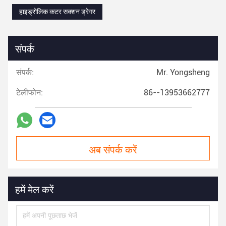
हाइड्रोलिक कटर सक्शन ड्रेगर
संपर्क
संपर्क:
Mr. Yongsheng
टेलीफोन:
86--13953662777
अब संपर्क करें
हमें मेल करें