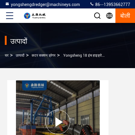
yongshengdredger@machineys.com
86--13953662777
बोली
उत्पादों
>
>
>
घर
उत्पादों
कटर सक्शन ड्रेगर
Yongsheng 18 इंच हाइड्रोलिक कटर सक्शन ड्रेगर छठी पीढ़ी के लिए उन्नत