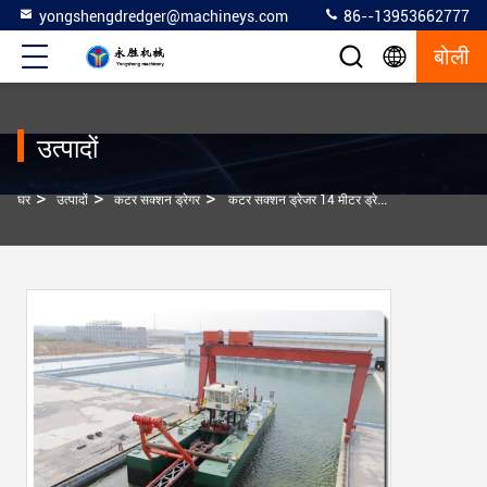
yongshengdredger@machineys.com
86--13953662777
बोली
उत्पादों
>
>
>
घर
उत्पादों
कटर सक्शन ड्रेगर
कटर सक्शन ड्रेजर 14 मीटर ड्रेजिंग गहराई और 50 किलोवाट जनरेटर सेट के साथ