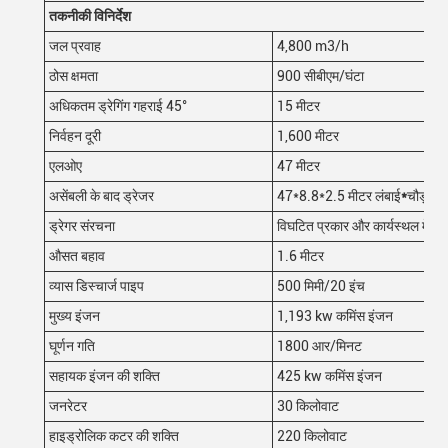
तकनीकी विनिर्देश
जल प्रवाह
4,800 m3/h
ठोस क्षमता
900 सीबीएम/घंटा
अधिकतम ड्रेगिंग गहराई 45°
15 मीटर
निर्वहन दूरी
1,600 मीटर
एलओए
47 मीटर
असेंबली के बाद ड्रेजर
47*8.8*2.5 मीटर लंबाई
*
चौड़ाई*
ड्रेगर संरचना
विघटित प्रकार और कार्यस्थल में इ
औसत बहाव
1.6 मीटर
व्यास डिस्चार्ज पाइप
500 मिमी/20 इंच
मुख्य इंजन
1,193 kw कमिंस इंजन
घूर्णन गति
1800 आर/मिनट
सहायक इंजन की शक्ति
425 kw कमिंस इंजन
जनरेटर
30 किलोवाट
हाइड्रोलिक कटर की शक्ति
220 किलोवाट