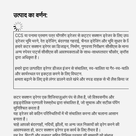
उत्पाद का वर्णन:
CCS या पनामा प्रमाण पत्र योंगशेंग ड्रेजर से कट्टर सक्शन ड्रेजर के लिए उपलब्ध ह
ड्रेजर भूमि भरने, रेत ड्रेजिंग, बंदरगाह गहराई, चैनल ड्रेजिंग और भूमि सुधार के लि
हमारे कटर सक्शन ड्रेगर का डिजाइन, निर्माण, गुणवत्ता निरीक्षण सीसीएस के मानक
अन्य स्पेयर पार्ट्स सीसीएस की आवश्यकताओं के साथ-साथपतवार चौकोर, क्रॉस किल है,
द्वारा अधिकृत है।
हमारे द्वारा उत्पादित ड्रेगर डीजल इंजन से संचालित, स्व-चालित या गैर-स्व-चालित, 
और कार्यस्थल पर इकट्ठा करने के लिए विघटन.
क्षमता बढ़ाने के लिए इसे लंगर डालने वाले खंभे और स्पड वाहक से भी लैस किया जा सक
कटर सक्शन ड्रेगर एक शिजियाज़ुआंग पंप से लैस है, जो विश्वसनीय और
हाइड्रोलिक प्रणाली रेक्स्रोथ द्वारा संचालित है, जो सुचारू और सटीक पंपिंग
सुनिश्चित करता है
यह ड्रेजर को कठिन परिस्थितियों में भी संचालित करना और चलाना आसान
बनाता है।
चाहे आपको बंदरगाहों, नदियों, झीलों, या अन्य जल निकायों को ड्रेग करने की
आवश्यकता हो, कटर सक्शन ड्रेगर इस कार्य के लिए तैयार है।
यह रेत, मिट्टी और तलछट सहित विभिन्न प्रकार की सामग्री को संभाल