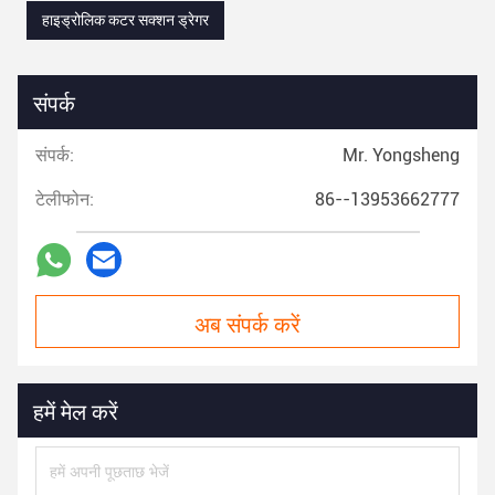
हाइड्रोलिक कटर सक्शन ड्रेगर
संपर्क
संपर्क:
Mr. Yongsheng
टेलीफोन:
86--13953662777
अब संपर्क करें
हमें मेल करें