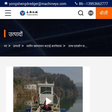
yongshengdredger@machineys.com
86--13953662777
बोली
उत्पादों
>
>
>
घर
उत्पादों
जलीय खरपतवार कटाई करनेवाला
उच्च प्रदर्शन वाली छोटी नदी सफाई नाव 4 सीबीएम