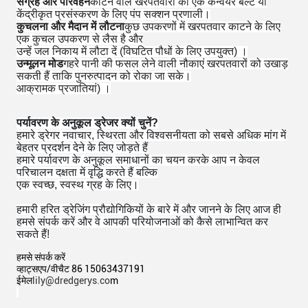
संग्रह और परिवहन
काटने वाले खरपतवारों को एक कन्वेयर बेल्ट या
केंद्रीकृत प्रसंस्करण के लिए पंप सक्शन प्रणाली।
कुचलना और मैदान में लौटना
कुछ उपकरणों में खरपतवार काटने के लिए
एक कुचल उपकरण से लैस है और
उन्हें जल निकाय में लौटा दें (विघटित पौधों के लिए उपयुक्त) ।
उन्मूलन मोड
गहरे पानी की फसल लेने वाली नौकाएं खरपतवारों को उखाड़
सकती हैं ताकि पुनरुत्पादन को रोका जा सके।
आक्रामक प्रजातियां) ।
पर्यावरण के अनुकूल ड्रेजर क्यों चुनें?
हमारे ड्रेगर नवाचार, स्थिरता और विश्वसनीयता को सबसे अधिक मांग में
बेहतर प्रदर्शन देने के लिए जोड़ते हैं
हमारे पर्यावरण के अनुकूल समाधानों का चयन करके आप न केवल
परिचालन दक्षता में वृद्धि करते हैं बल्कि
एक स्वच्छ, स्वस्थ ग्रह के लिए।
हमारी हरित ड्रेजिंग प्रौद्योगिकियों के बारे में और जानने के लिए आज ही
हमसे संपर्क करें और वे आपकी परियोजनाओं को कैसे लाभान्वित कर
सकते हैं!
हमसे संपर्क करें
व्हाट्सएप/वीचैट 86 15063437191
ईमेल
lily@dredgerys.co
m