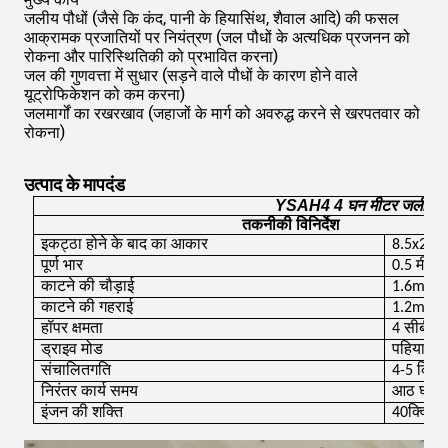
जलीय पौधों (जैसे कि कंद, पानी के हियासिंथ, शैवाल आदि) की फसल
आक्रामक प्रजातियों पर नियंत्रण (जल पौधों के अत्यधिक प्रजनन को
रोकना और पारिस्थितिकी को प्रभावित करना)
जल की गुणवत्ता में सुधार (सड़ने वाले पौधों के कारण होने वाले
यूट्रोफिकेशन को कम करना)
जलमार्गों का रखरखाव (जहाजों के मार्ग को अवरुद्ध करने से खरपतवार को
रोकना)
उत्पाद के मापदंड
YSAH4 4 घन मीटर जलीय ख
तकनीकी विनिर्देश
इकट्ठा होने के बाद का आकार
8.5x2.8x
पूर्ण भार
0.5 मीटर
काटने की चौड़ाई
1.6
m
काटने की गहराई
1.2
m
हॉपर क्षमता
4 सीबीएम
ड्राइव मोड
पहिया
संचालित
गति
4-5 किमी
निरंतर कार्य समय
आठ घंटे
इंजन की शक्ति
40
क्वि