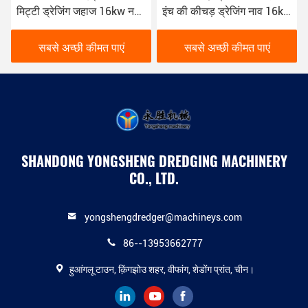
मिट्टी ड्रेजिंग जहाज 16kw नदी
इंच की कीचड़ ड्रेजिंग नाव 16kw
ड्रेजिंग के लिए इस्तेमाल लाल रंग
डीजल हाइड्रोलिक ड्रेजर
सबसे अच्छी कीमत पाएं
सबसे अच्छी कीमत पाएं
SHANDONG YONGSHENG DREDGING MACHINERY
CO., LTD.
yongshengdredger@machineys.com
86--13953662777
हुआंगलू टाउन, क़िंगझोउ शहर, वीफांग, शेडोंग प्रांत, चीन।