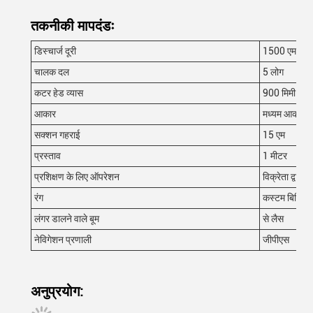
तकनीकी मापदंडः
डिस्चार्ज दूरी
1500 एम
चालक दल
5 लोग
कटर हेड व्यास
900 मिमी
आकार
मध्यम आकार औ
सक्शन गहराई
15 एम
प्रस्ताव
1 मीटर
प्रशिक्षण के लिए ऑपरेशन
विक्रेता द्वारा
रंग
कस्टम बिल्डिंग
लंगर डालने वाले बूम
से लैस
नेविगेशन प्रणाली
जीपीएस
अनुप्रयोग: