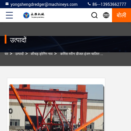
yongshengdredger@machineys.com
86--13953662777
बोली
उत्पादों
>
>
>
घर
उत्पादों
कीचड़ ड्रेगिंग नाव
कमिंस मरीन डीजल इंजन चालित मिट्टी ड्रेजिंग नाव स्लड ड्रेजिंग नाव स्पड कैरी के साथ