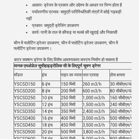
आकारः ड्रेजर के प्रकार और उद्देश्य के आधार पर भिन्न होता है
पर्यावरणीय प्रभावः समुद्री पारिस्थितिकी तंत्रों में कोई गड़बड़ी
नहीं
प्रकारः समुद्री ड्रेजिंग उपकरण
कार्यः पानी के तल से कीचड़ या मलबे की खुदाई और निकासी
चीन में फ्लोटिंग ड्रेजर उपकरण, चीन में फ्लोटिंग ड्रेजर उपकरण, चीन में
फ्लोटिंग ड्रेजर उपकरण।
कटर सक्शन ड्रेगर के लिए विशेष आवश्यकता कस्टम निर्माण हो सकता है
मानक एम
ओडेल सूची
हाइड्रोलिक सी के लिए
पूर्ण चूषण ड्रेगर
मॉडल
इंच
पाइप का व्यास
जल प्रवाह
ठोस क्षमता
YSCSD150
6 इंच
150 मिमी
260 m3/h
30 सीबीएम/घंटा
YSCSD200
8 इंच
200 मिमी
600 m3/h
80 सीबीएम/घंटा
YSCSD250
10 इंच
250 मिमी
1,000 m3/h
160 सीबीएम/घंटा
YSCSD300
12 इंच
300 मिमी
1,500 m3/h
240 सीबीएम/घंटा
YSCSD350
14 इंच
350 मिमी
2,400 m3/h
360 सीबीएम/घंटा
YSCSD400
16 इंच
400 मिमी
3,000 m3/h
500 सीबीएम/घंटा
YSCSD450
18 इंच
450 मिमी
3,500 m3/h
700 सीबीएम/घंटा
YSCSD500
20 इंच
500 मिमी
3,800 m3/h
760 सीबीएम/घंटा
YSCSD600
24 इंच
600 मिमी
6,000 m3/h
900 सीबीएम/घंटा