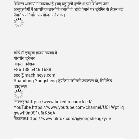
विभिन्न आकारों में उपलब्ध है।यह बहुमुखी प्रतिभा इसे विभिन्न जल
अनुप्रयोगों में अत्यधिक उपयोगी बनाती है, छोटे पैमाने पर ड्रेगिंग से लेकर बड़े
पैमाने पर निर्माण परियोजनाओं तक।
कोई भी इच्छुक कृपया सलाह दें
योंगशेंग ड्रेजर
बिक्री निदेशक
+86 138 5446 1688
seo@machineys.com
Shandong Yongsheng ड्रेजिंग मशीनरी उपकरण कं, लिमिटेड
व्हाट्सएप
लिंक्डइनःhttps://www.linkedin.com/feed/
YouTube:https://www.youtube.com/channel/UC1Wpt1q
gwwF9n0S1u6rK5qA
टिकटकःhttps://www.tiktok.com/@yongshengkyrie