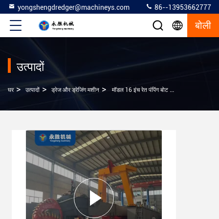
yongshengdredger@machineys.com
86--13953662777
बोली
उत्पादों
>
>
>
घर
उत्पादों
ड्रेज और ड्रेजिंग मशीन
मॉडल 16 इंच रेत पंपिंग बोट समुद्र तट पर कीचड़ और रेत ड्रेजिंग 660kW 4000m3 पानी का प्रवाह