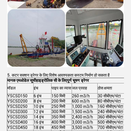
5. कटर सक्शन ड्रेगर के लिए विशेष आवश्यकता कस्टम निर्माण हो सकता है
मानक एम
ओडेल सूची
हाइड्रोलिक सी के लिए
पूर्ण चूषण ड्रेगर
मॉडल
इंच
पाइप का व्यास
जल प्रवाह
ठोस क्षमता
कुल 
YSCSD150
6 इंच
150 मिमी
260 m3/h
30 सीबीएम/घंटा
102
YSCSD200
8 इंच
200 मिमी
600 m3/h
80 सीबीएम/घंटा
213
YSCSD250
10 इंच
250 मिमी
1,000 m3/h
160 सीबीएम/घंटा
367
YSCSD300
12 इंच
300 मिमी
1,500 m3/h
240 सीबीएम/घंटा
591
YSCSD350
14 इंच
350 मिमी
2,400 m3/h
360 सीबीएम/घंटा
971
YSCSD400
16 इंच
400 मिमी
3,000 m3/h
500 सीबीएम/घंटा
1,05
YSCSD450
18 इंच
450 मिमी
3,500 m3/h
700 सीबीएम/घंटा
1,