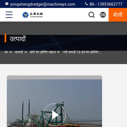
yongshengdredger@machineys.com
86--13953662777
बोली
उत्पादों
>
>
>
घर
उत्पादों
छोटे रेत ड्रेगिंग जहाज
नदी सफाई 16 इंच रेत ड्रेजिंग जहाज कॉम्पैक्ट और शक्तिशाली