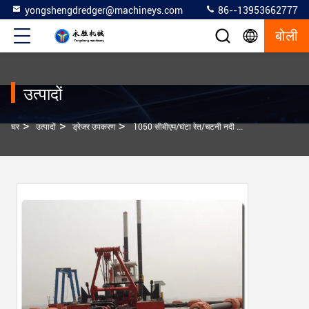
yongshengdredger@machineys.com
86--13953662777
बोली
उत्पादों
>
>
>
घर
उत्पादों
ड्रेजर उपकरण
1050 सीबीएम/घंटा रेत/चटनी नदी रेत समुद्र से निकालने के साथ 20 इंच काटना सक्शन ड्रेजर