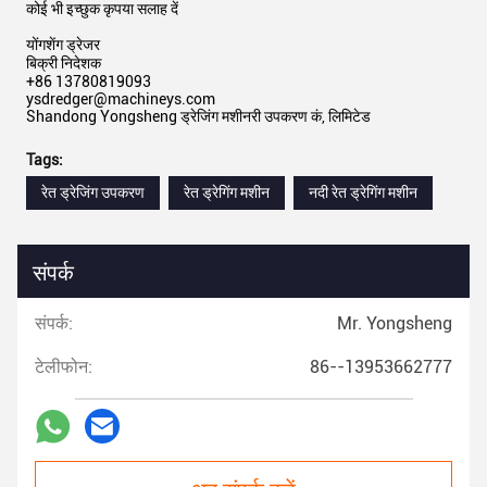
कोई भी इच्छुक कृपया सलाह दें
योंगशेंग ड्रेजर
बिक्री निदेशक
+86 13780819093
ysdredger@machineys.com
Shandong Yongsheng ड्रेजिंग मशीनरी उपकरण कं, लिमिटेड
Tags:
रेत ड्रेजिंग उपकरण
रेत ड्रेगिंग मशीन
नदी रेत ड्रेगिंग मशीन
संपर्क
संपर्क:
Mr. Yongsheng
टेलीफोन:
86--13953662777