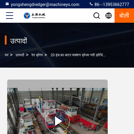
yongshengdredger@machineys.com
86--13953662777
बोली
उत्पादों
>
>
>
घर
उत्पादों
रेत ड्रेगर
20 इंच का कटर सक्शन ड्रेजर नदी ड्रेजिंग, रेत पंपिंग, कीचड़ पंपिंग के लिए प्रयोग किया जाता है