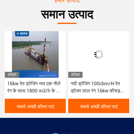
समान उत्पाद
वीडियो
वीडियो
ाव एक नीले
नदी ड्रेजिंग 100cbm/H रेत
20 इंच का रेत ड्रेजिंग
3/h के लिए
ड्रेजर लाल रंग 16kw कीचड़
नदी ड्रेजिंग के लिए 42 म
SD350
ड्रेजिंग नाव
बनाया गया
मत पाएं
सबसे अच्छी कीमत पाएं
सबसे अच्छी कीमत प