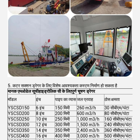
5. कटर सक्शन ड्रेगर के लिए विशेष आवश्यकता कस्टम निर्माण हो सकता है
मानक एम
ओडेल सूची
हाइड्रोलिक सी के लिए
पूर्ण चूषण ड्रेगर
मॉडल
इंच
पाइप का व्यास
जल प्रवाह
ठोस क्षमता
कुल 
YSCSD150
6 इंच
150 मिमी
260 m3/h
30 सीबीएम/घंटा
102
YSCSD200
8 इंच
200 मिमी
600 m3/h
80 सीबीएम/घंटा
213
YSCSD250
10 इंच
250 मिमी
1,000 m3/h
160 सीबीएम/घंटा
367
YSCSD300
12 इंच
300 मिमी
1,500 m3/h
240 सीबीएम/घंटा
591
YSCSD350
14 इंच
350 मिमी
2,400 m3/h
360 सीबीएम/घंटा
971
YSCSD400
16 इंच
400 मिमी
3,000 m3/h
500 सीबीएम/घंटा
1,05