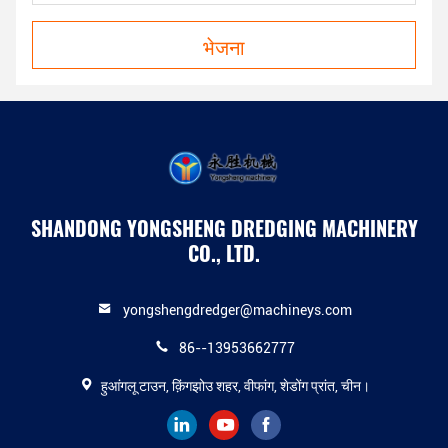
भेजना
SHANDONG YONGSHENG DREDGING MACHINERY
CO., LTD.
yongshengdredger@machineys.com
86--13953662777
हुआंगलू टाउन, क़िंगझोउ शहर, वीफांग, शेडोंग प्रांत, चीन।