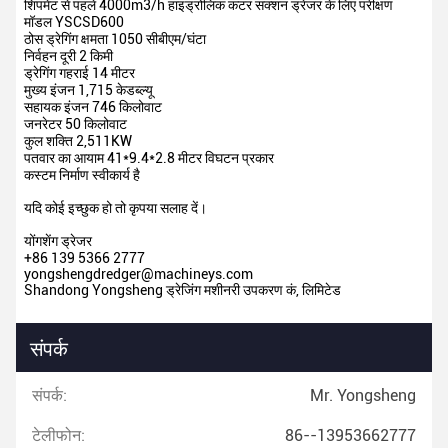
शिपमेंट से पहले 4000m3/h हाइड्रोलिक कटर सक्शन ड्रेजर के लिए परीक्षण
मॉडल YSCSD600
ठोस ड्रेगिंग क्षमता
1050 सीबीएम/घंटा
निर्वहन दूरी
2 किमी
ड्रेगिंग गहराई
14 मीटर
मुख्य इंजन
1,715 केडब्ल्यू
सहायक इंजन
746 किलोवाट
जनरेटर
50 किलोवाट
कुल शक्ति
2,511KW
पतवार का आयाम
41*9.4*2.8 मीटर विघटन प्रकार
कस्टम निर्माण स्वीकार्य है
यदि कोई इच्छुक हो तो कृपया सलाह दें।
योंगशेंग ड्रेजर
+86 139 5366 2777
yongshengdredger@machineys.com
Shandong Yongsheng ड्रेजिंग मशीनरी उपकरण कं, लिमिटेड
संपर्क
संपर्क:
Mr. Yongsheng
टेलीफोन:
86--13953662777