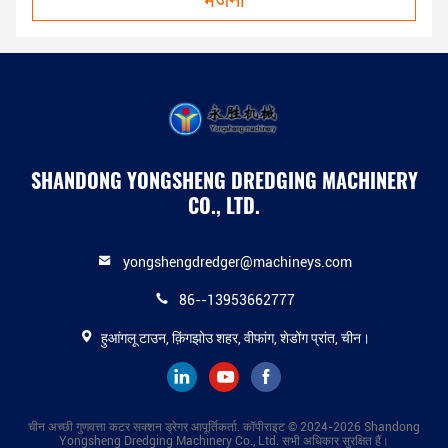
SHANDONG YONGSHENG DREDGING MACHINERY
CO., LTD.
yongshengdredger@machineys.com
86--13953662777
हुआंगलू टाउन, क़िंगझोउ शहर, वीफांग, शेडोंग प्रांत, चीन।
चीन अच्छी गुणवत्ता कटर सक्शन ड्रेगर आपूर्तिकर्ता. कॉपीराइट © 2024-2026 Shandong
Yongsheng Dredging Machinery Co., Ltd. सभी अधिकार सुरक्षित हैं।