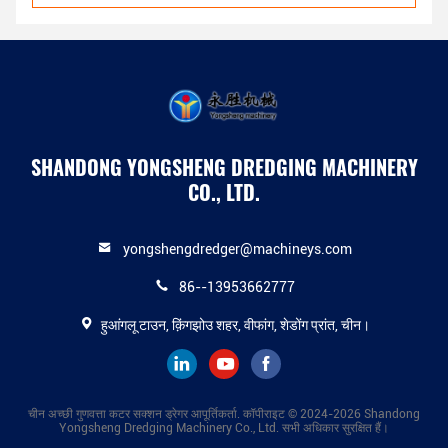
SHANDONG YONGSHENG DREDGING MACHINERY
CO., LTD.
yongshengdredger@machineys.com
86--13953662777
हुआंगलू टाउन, क़िंगझोउ शहर, वीफांग, शेडोंग प्रांत, चीन।
चीन अच्छी गुणवत्ता कटर सक्शन ड्रेगर आपूर्तिकर्ता. कॉपीराइट © 2024-2026 Shandong
Yongsheng Dredging Machinery Co., Ltd. सभी अधिकार सुरक्षित हैं।