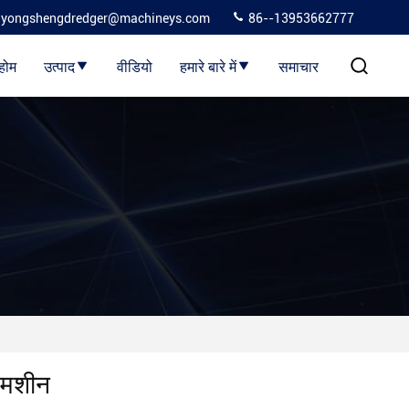
yongshengdredger@machineys.com
86--13953662777
होम
उत्पाद
वीडियो
हमारे बारे में
समाचार
ई मशीन